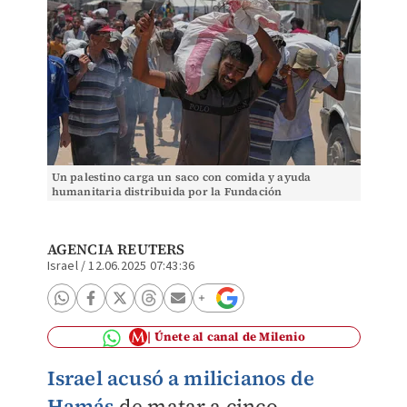
Un palestino carga un saco con comida y ayuda
humanitaria distribuida por la Fundación
Humanitaria de Gaza. |AP
AGENCIA REUTERS
Israel
/
12.06.2025 07:43:36
Únete al canal de Milenio
Israel acusó a milicianos de
Hamás
de matar a cinco