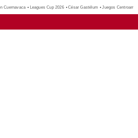
en Cuernavaca
Leagues Cup 2026
César Gastélum
Juegos Centroamer