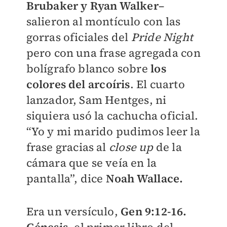
Brubaker y Ryan Walker
–
salieron al montículo con las
gorras oficiales del
Pride Night
pero con una frase agregada con
bolígrafo blanco sobre
los
colores del
arcoíris
. El cuarto
lanzador, Sam Hentges, ni
siquiera usó la cachucha oficial.
“Yo y mi marido pudimos leer la
frase gracias al
close up
de la
cámara que se veía en la
pantalla”, dice
Noah Wallace.
Era un versículo,
Gen 9:12-16.
Génesis
, el primer libro del