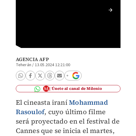
Mohamm
prisión
AGENCIA AFP
Teherán
/
13.05.2024 12:21:00
Únete al canal de Milenio
El cineasta iraní
Mohammad
Rasoulof
, cuyo último filme
será proyectado en el festival de
Cannes que se inicia el martes,