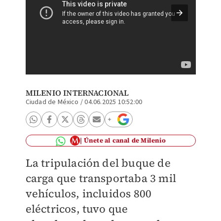
El Morn
| Especi
MILENIO INTERNACIONAL
Ciudad de México
/
04.06.2025 10:52:00
Únete al canal de Milenio
La tripulación del buque de
carga que transportaba 3 mil
vehículos, incluidos 800
eléctricos, tuvo que