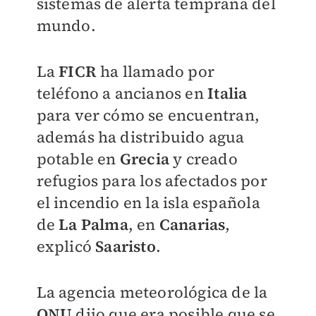
sistemas de alerta temprana del
mundo.
La
FICR
ha llamado por
teléfono a ancianos en
Italia
para ver cómo se encuentran,
además ha distribuido agua
potable en
Grecia
y creado
refugios para los afectados por
el incendio en la isla española
de
La Palma
, en
Canarias
,
explicó
Saaristo
.
La agencia meteorológica de la
ONU
dijo que era posible que se