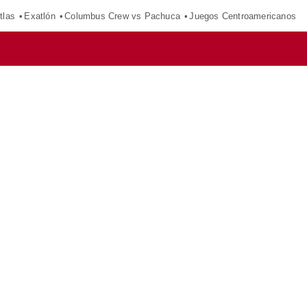
tlas
Exatlón
Columbus Crew vs Pachuca
Juegos Centroamericanos