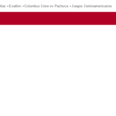
tlas
Exatlón
Columbus Crew vs Pachuca
Juegos Centroamericanos