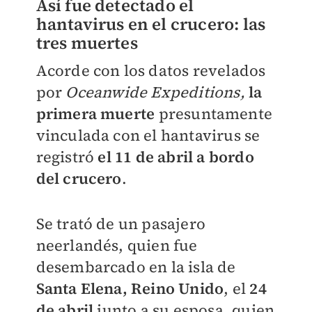
Así fue detectado el
hantavirus en el crucero: las
tres muertes
Acorde con los datos revelados
por
Oceanwide Expeditions,
la
primera muerte
presuntamente
vinculada con el hantavirus se
registró
el 11 de abril a bordo
del crucero
.
Se trató de un pasajero
neerlandés, quien fue
desembarcado en la isla de
Santa Elena, Reino Unido
, el
24
de abril
junto a su esposa, quien