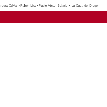
púrpura CdMx
Rubén Lira
Pablo Víctor Balario
‘La Casa del Dragón’