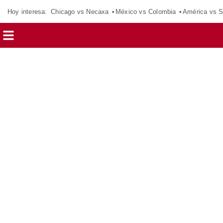
Hoy interesa:
Chicago vs Necaxa
México vs Colombia
América vs S