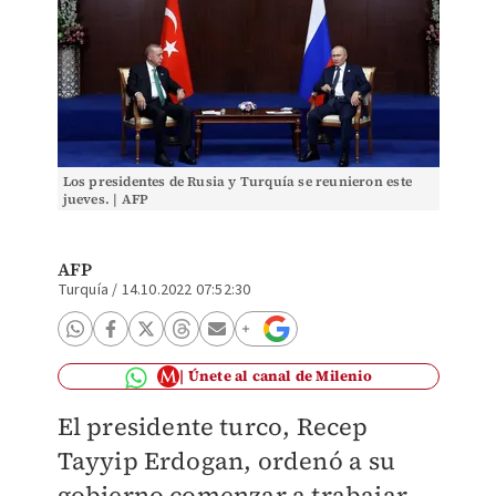
Los presidentes de Rusia y Turquía se reunieron este
jueves. | AFP
AFP
Turquía
/
14.10.2022 07:52:30
Únete al canal de Milenio
El presidente turco, Recep
Tayyip Erdogan, ordenó a su
gobierno comenzar a trabajar