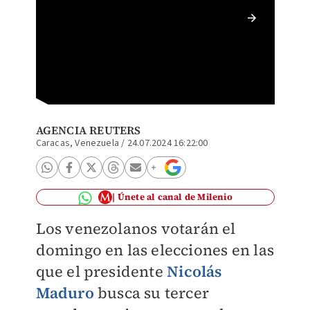
El tens
AGENCIA REUTERS
Caracas, Venezuela
/
24.07.2024 16:22:00
Únete al canal de Milenio
Los venezolanos votarán el
domingo en las elecciones en las
que el presidente
Nicolás
Maduro
busca su tercer