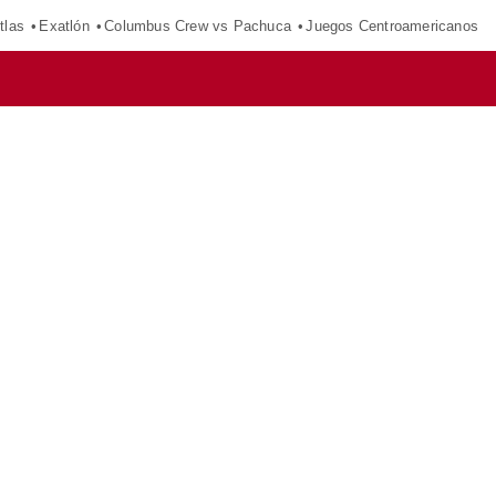
tlas
Exatlón
Columbus Crew vs Pachuca
Juegos Centroamericanos