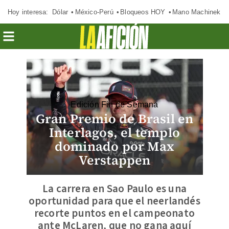
Hoy interesa:
Dólar
México-Perú
Bloqueos HOY
Mano Machinek
Edición Fin de Semana
Gran Premio de Brasil en
Interlagos, el templo
dominado por Max
Verstappen
La carrera en Sao Paulo es una
oportunidad para que el neerlandés
recorte puntos en el campeonato
ante McLaren, que no gana aquí