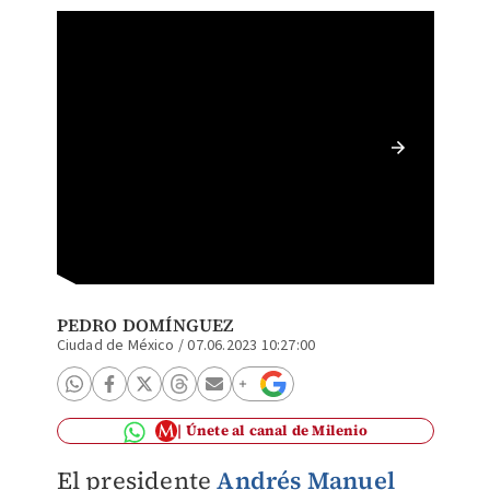
Confere
Palacio
PEDRO DOMÍNGUEZ
Ciudad de México
/
07.06.2023 10:27:00
Únete al canal de Milenio
El presidente
Andrés Manuel