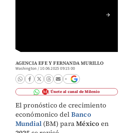
Logo de
2023 de
2023. F
AGENCIA EFE
Y
FERNANDA MURILLO
Washington
/
10.06.2025 09:15:00
Únete al canal de Milenio
El pronóstico de crecimiento
económonico del
Banco
Mundial
(BM) para
México
en
2025
se revisó