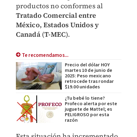
productos no conformes al
Tratado Comercial entre
México, Estados Unidos y
Canadá
(
T-MEC
).
Te recomendamos...
Precio del dólar HOY
martes 10 de junio de
2025: Peso mexicano
retrocede tras rondar
$19.00 unidades
¿Tu bebé lo tiene?
Profeco alerta por este
juguete de Mattel; es
PELIGROSO por esta
razón
Esta situación ha incrementado