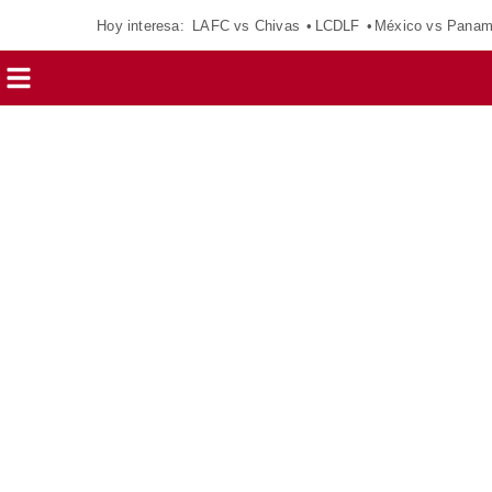
Hoy interesa:
LAFC vs Chivas
LCDLF
México vs Pana