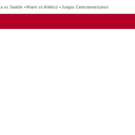
ca vs Seattle
Miami vs Atlético
Juegos Centroamericanos