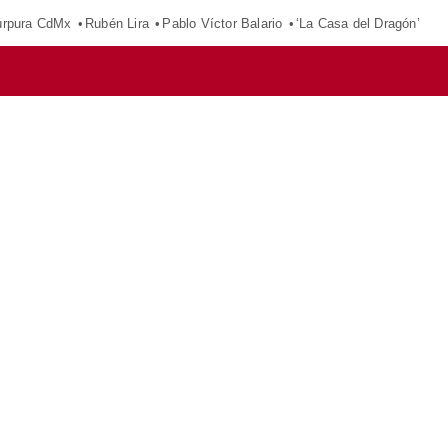
púrpura CdMx
Rubén Lira
Pablo Víctor Balario
‘La Casa del Dragón’