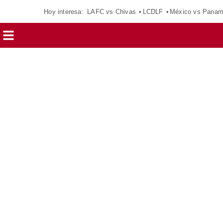
Hoy interesa:
LAFC vs Chivas
LCDLF
México vs Pana