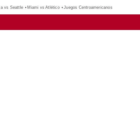
ca vs Seattle
Miami vs Atlético
Juegos Centroamericanos