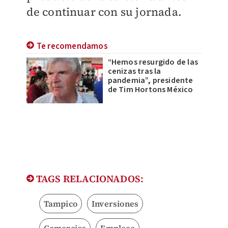
de continuar con su jornada.
Te recomendamos
“Hemos resurgido de las
cenizas tras la
pandemia”, presidente
de Tim Hortons México
TAGS RELACIONADOS:
Tampico
Inversiones
Comercios
Empleos