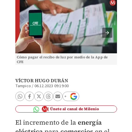
Cómo pagar el recibo de luz por medio de la App de
Arcim T
CFE
su sede
VÍCTOR HUGO DURÁN
Tampico
/
06.12.2023 09:19:00
Únete al canal de Milenio
El incremento de la
energía
eléctrica
para
comercios
en el