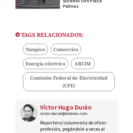
sucedió con Plaza
Palmas
TAGS RELACIONADOS:
Tampico
Comercios
Energía eléctrica
ARCIM
Comisión Federal de Electricidad
(CFE)
Víctor Hugo Durán
victor.duran@milenio.com
Reportero/columnista de oficio-
profesión, pegándole a veces al