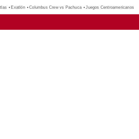
tlas
Exatlón
Columbus Crew vs Pachuca
Juegos Centroamericanos