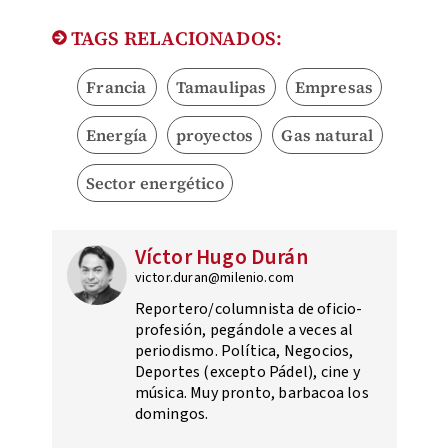
TAGS RELACIONADOS:
Francia
Tamaulipas
Empresas
Energía
proyectos
Gas natural
Sector energético
Víctor Hugo Durán
victor.duran@milenio.com
Reportero/columnista de oficio-
profesión, pegándole a veces al
periodismo. Política, Negocios,
Deportes (excepto Pádel), cine y
música. Muy pronto, barbacoa los
domingos.