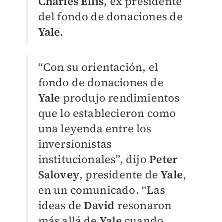
Charles Ellis
, ex presidente
del fondo de donaciones de
Yale
.
“Con su orientación, el
fondo de donaciones de
Yale
produjo rendimientos
que lo establecieron como
una leyenda entre los
inversionistas
institucionales”, dijo
Peter
Salovey
, presidente de
Yale
,
en un comunicado. “Las
ideas de
David
resonaron
más allá de
Yale
cuando