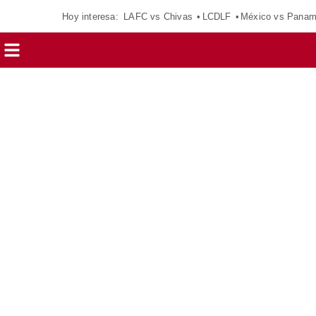
Hoy interesa:
LAFC vs Chivas
LCDLF
México vs Pana