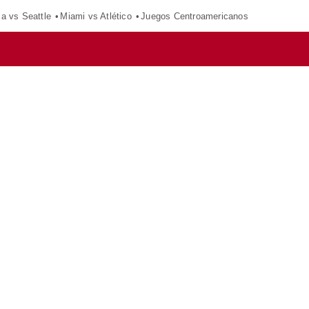
ca vs Seattle
Miami vs Atlético
Juegos Centroamericanos