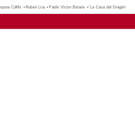
púrpura CdMx
Rubén Lira
Pablo Víctor Balario
‘La Casa del Dragón’