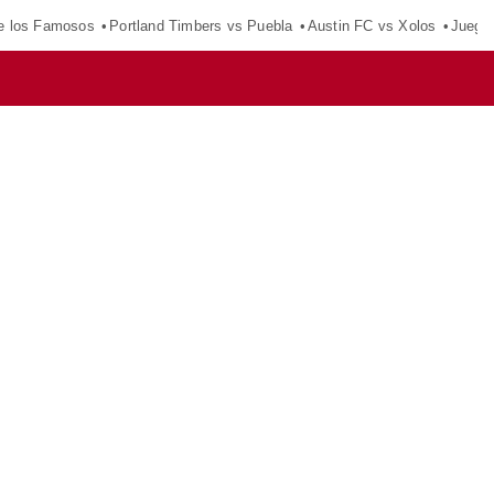
e los Famosos
Portland Timbers vs Puebla
Austin FC vs Xolos
Juego