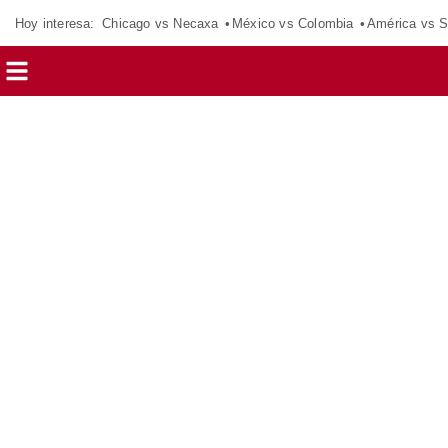
Hoy interesa:
Chicago vs Necaxa
México vs Colombia
América vs S