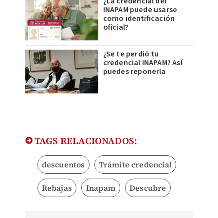
¿La credencial del
INAPAM puede usarse
como identificación
oficial?
¿Se te perdió tu
credencial INAPAM? Así
puedes reponerla
TAGS RELACIONADOS:
descuentos
Trámite credencial
Rebajas
Inapam
Descubre