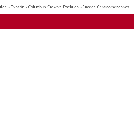
tlas
Exatlón
Columbus Crew vs Pachuca
Juegos Centroamericanos