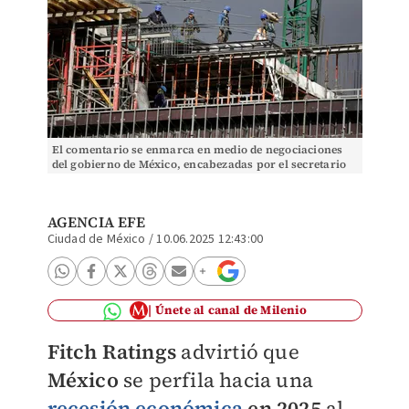
El comentario se enmarca en medio de negociaciones
del gobierno de México, encabezadas por el secretario
de Economía, Marcelo Ebrard. Foto: Reuters
AGENCIA EFE
Ciudad de México
/
10.06.2025 12:43:00
Únete al canal de Milenio
Fitch Ratings
advirtió que
México
se perfila hacia una
recesión económica
en 2025
al