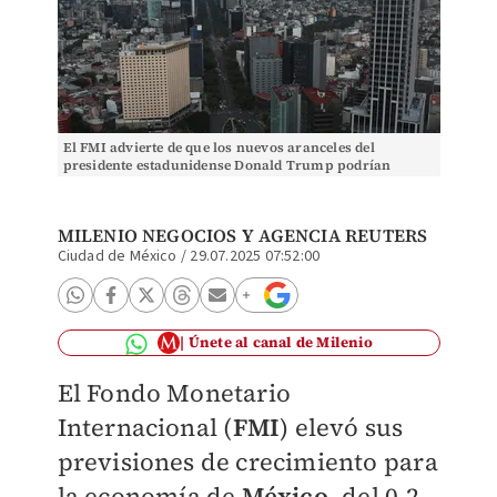
El FMI advierte de que los nuevos aranceles del
presidente estadunidense Donald Trump podrían
golpear a sectores estratégicos. Foto: Reuters
MILENIO NEGOCIOS Y
AGENCIA REUTERS
Ciudad de México
/
29.07.2025 07:52:00
Únete al canal de Milenio
El Fondo Monetario
Internacional (
FMI
) elevó sus
previsiones de crecimiento para
la economía de
México
, del 0.2