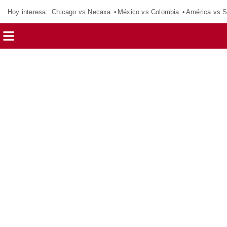
Hoy interesa:
Chicago vs Necaxa
México vs Colombia
América vs S