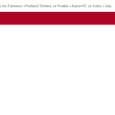
e los Famosos
Portland Timbers vs Puebla
Austin FC vs Xolos
Juego