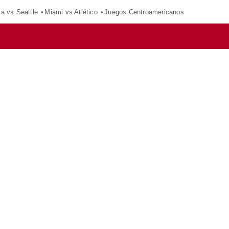
ca vs Seattle
Miami vs Atlético
Juegos Centroamericanos