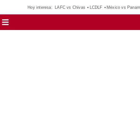
Hoy interesa:
LAFC vs Chivas
LCDLF
México vs Pana