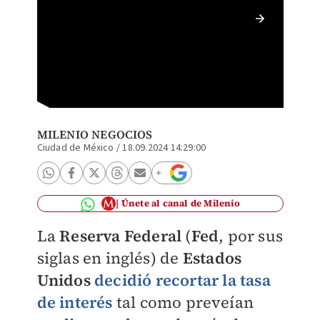
Un águi
Federal
2013. F
MILENIO NEGOCIOS
Ciudad de México
/
18.09.2024 14:29:00
Únete al canal de Milenio
La
Reserva Federal
(
Fed
, por sus
siglas en inglés) de
Estados
Unidos
decidió recortar la
tasa
de interés
tal como preveían