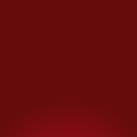
coche o un cronometraje
perfecto porque el transporte
colectivo deja de pasar a las
18:00 horas, por lo que pocos
taxis se animan a subir la calle
empinada y oscura.
Nació en una familia de siete
integrantes en condición de
pobreza
, donde las dificultades
eran tan constantes como las
montañas que dibujan el
horizonte de Michoacán.