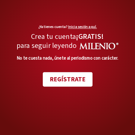
Desde que recuerda,
Carolina
no tuvo infancia
. No es que su
vida fuera una tragedia, pero la
¿Ya tienes cuenta?
Inicia sesión aquí.
presión le obligaba a crecer
Crea tu cuenta
¡GRATIS!
rápido, a asumir
para seguir leyendo
responsabilidades desde niña.
No te cuesta nada, únete al periodismo con carácter.
Te recomendamos
REGÍSTRATE
Uno de cada cuatro
niños en Coahuila vive en
pobreza, según Sipinna
Sembraban, cuidaban de
algunos animales y su padre