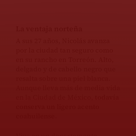
La ventaja norteña
A sus 27 años, Nicolás avanza
por la ciudad tan seguro como
en su rancho en Torreón. Alto,
delgado y de cabello negro que
resalta sobre una piel blanca.
Aunque lleva más de media vida
en la Ciudad de México,
todavía
conserva un ligero acento
coahuilense.
Vive en un departamento