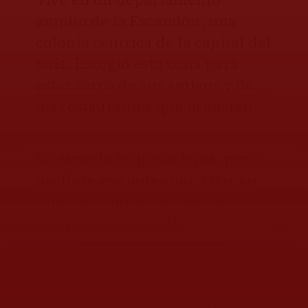
amplio de la Escandón, una
colonia céntrica de la capital del
país. Escogió esta zona para
estar cerca de sus amigos y de
los restaurantes que le gustan.
La escuela le queda lejos, pero
prefiere eso antes que vivir en
una zona que él considera
insegura y aburrida.
Su niñez la pasó en Torreón,
entre viajes a Estados Unidos y