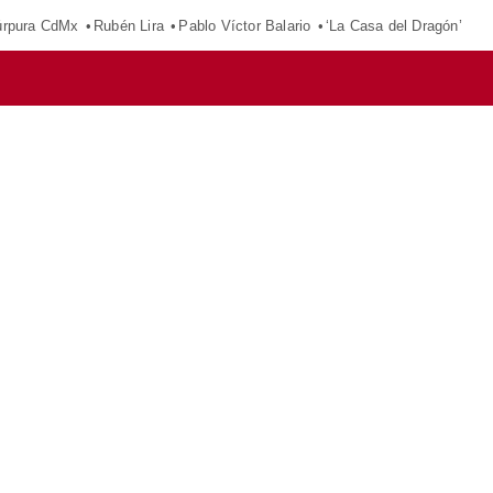
púrpura CdMx
Rubén Lira
Pablo Víctor Balario
‘La Casa del Dragón’