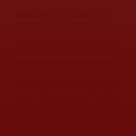
Inmediatamente después del
partido —que presenció con el
comisionado de la NFL, Roger
Goodell—, Hill voló a Italia para
asistir a los Juegos Olímpicos de
Invierno y reunirse con atletas
como Chloe Kim, la
snowboarder
estadunidense, y
Auston Matthews, el capitán del
equipo masculino de hockey de
Estados Unidos.
Luego se dirigió a Mónaco para