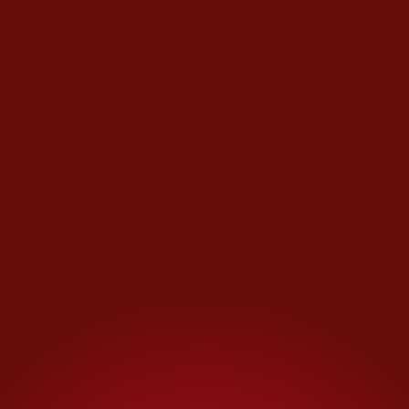
deporte prioritario
, junto con el
baloncesto y el atletismo. El
equipo del Barcelona, como el
PSG, es uno de los acuerdos
críticos de Nike, lo que le da una
fuerte presencia entre las
plantillas más prestigiosas del
mundo.
Se dirigió a otro campo para
conocer a Pablo Gavira,
conocido como Gavi, estrella
del equipo masculino del
Barcelona, y utilizó los