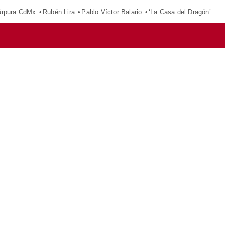
púrpura CdMx
Rubén Lira
Pablo Víctor Balario
‘La Casa del Dragón’