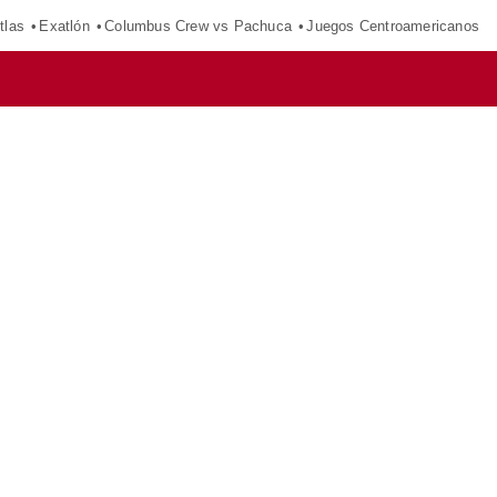
tlas
Exatlón
Columbus Crew vs Pachuca
Juegos Centroamericanos