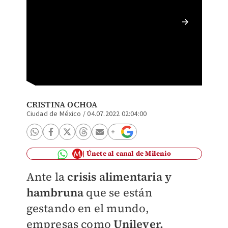
Product
espera
CRISTINA OCHOA
Ciudad de México
/
04.07.2022 02:04:00
Únete al canal de Milenio
Ante la
crisis alimentaria y
hambruna
que se están
gestando en el mundo,
empresas como
Unilever,