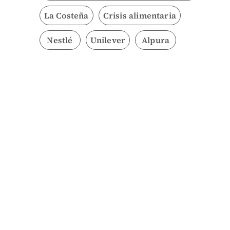
La Costeña
Crisis alimentaria
Nestlé
Unilever
Alpura