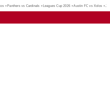
tos
Panthers vs Cardinals
Leagues Cup 2026
Austin FC vs Xolos
Ju