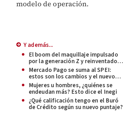
modelo de operación.
Y además...
El boom del maquillaje impulsado
por la generación Z y reinventado
por la comunidad LGBT+
Mercado Pago se suma al SPEI:
estos son los cambios y el nuevo
límite diario de transferencias
Mujeres u hombres, ¿quiénes se
endeudan más? Esto dice el Inegi
¿Qué calificación tengo en el Buró
de Crédito según su nuevo puntaje?