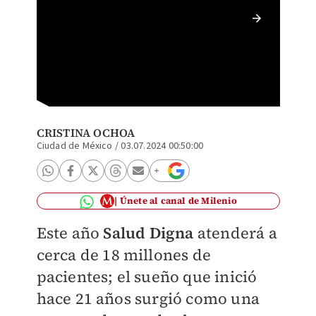
La empr
Jesús V
CRISTINA OCHOA
Ciudad de México
/
03.07.2024 00:50:00
Únete al canal de Milenio
Este año
Salud Digna
atenderá a
cerca de 18 millones de
pacientes; el sueño que inició
hace 21 años surgió como una