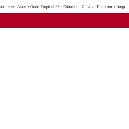
rlotte vs. Atlas
Onda Tropical 25
Columbus Crew vs Pachuca
Juegos