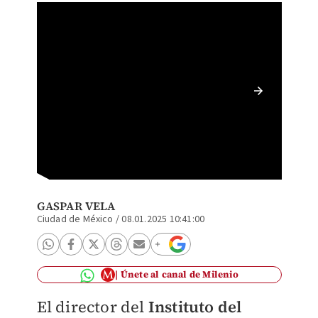
Octavio
Sheinba
Foto: Ja
GASPAR VELA
Ciudad de México
/
08.01.2025 10:41:00
Únete al canal de Milenio
El director del
Instituto del