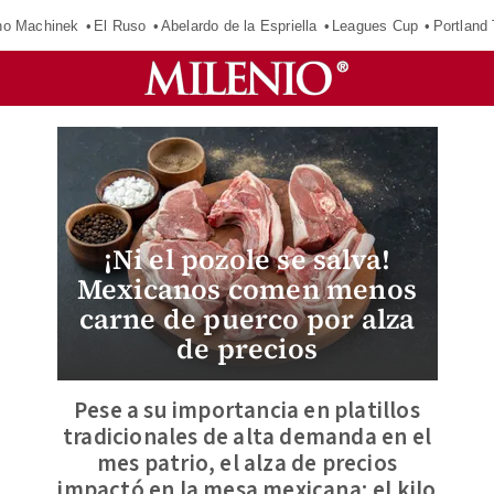
o Machinek
El Ruso
Abelardo de la Espriella
Leagues Cup
Portland
¡Ni el pozole se salva!
Mexicanos comen menos
carne de puerco por alza
de precios
Pese a su importancia en platillos
tradicionales de alta demanda en el
mes patrio, el alza de precios
impactó en la mesa mexicana; el kilo