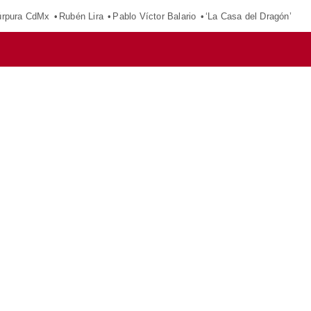
púrpura CdMx
Rubén Lira
Pablo Víctor Balario
‘La Casa del Dragón’