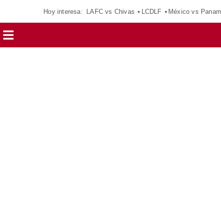
Hoy interesa:
LAFC vs Chivas
LCDLF
México vs Pana