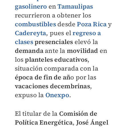
gasolinero
en
Tamaulipas
recurrieron a obtener los
combustibles
desde
Poza Rica
y
Cadereyta
, pues el
regreso a
clases
presenciales
elevó la
demanda
ante la
movilidad
en
los
planteles educativos
,
situación comparada con la
época de fin de añ
o por las
vacaciones decembrinas
,
expuso la
Onexpo
.
El titular de la
Comisión de
Política Energética
,
José Ángel