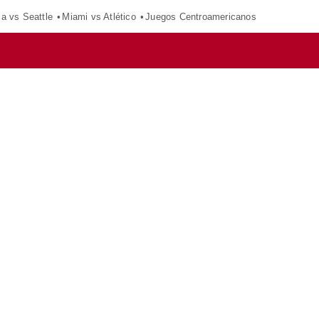
ca vs Seattle
Miami vs Atlético
Juegos Centroamericanos