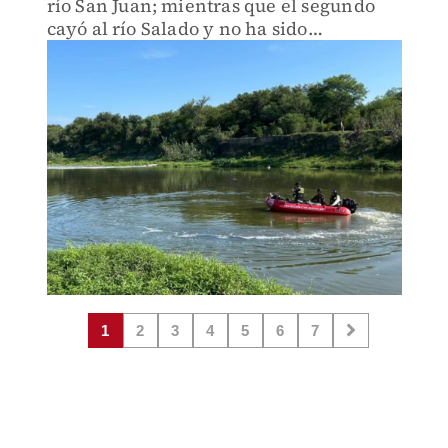
río San Juan; mientras que el segundo
cayó al río Salado y no ha sido
visualizado.
1
2
3
4
5
6
7