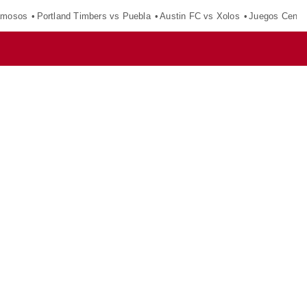
amosos
Portland Timbers vs Puebla
Austin FC vs Xolos
Juegos Centr