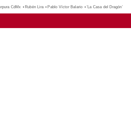
púrpura CdMx
Rubén Lira
Pablo Víctor Balario
‘La Casa del Dragón’