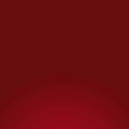
Opinión de
RICARDO RAPHAEL
El asalto a la razón
Audiencias y mentiras del
obradorato
Opinión de
CARLOS MARÍN
Día con día
Letanía de la censura
Opinión de
HÉCTOR AGUILAR CAMÍN
Contraseña
México lo vuelve a hacer…
Opinión de
OSCAR CEDILLO