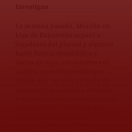
Investigan
La semana pasada, Morelia en
Liga de Expansión separó a
jugadores del plantel y algunos
hasta fueron despedidos y
dados de baja, sin informar el
motivo, pero trascendió que
tenían que ver con un tema de
apuestas y que habían invitado
a un compañero que no aceptó y
fue quien llevó el tema a los
dirigentes. Uno de los
separados prometió demandar