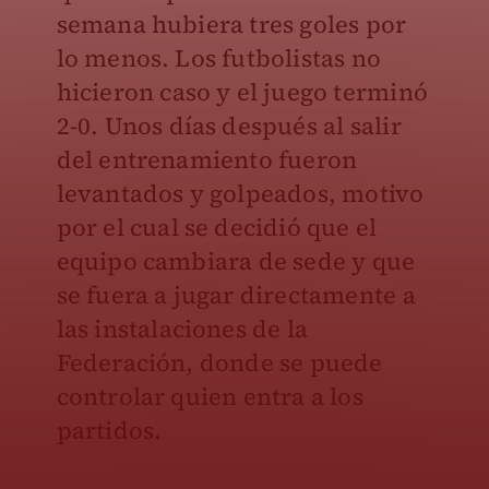
semana hubiera tres goles por
lo menos. Los futbolistas no
hicieron caso y el juego terminó
2-0. Unos días después al salir
del entrenamiento fueron
levantados y golpeados, motivo
por el cual se decidió que el
equipo cambiara de sede y que
se fuera a jugar directamente a
las instalaciones de la
Federación, donde se puede
controlar quien entra a los
partidos.