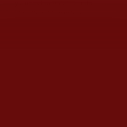
y a unas horas del partido
informaron que estaba
“lesionado”, cuando ese jugador
toda la semana había entrenado
por su cuenta en un gimnasio
particular de la Ciudad de
Morelia.