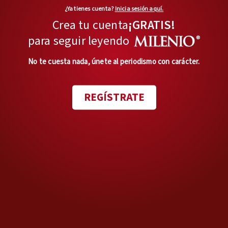
¿Ya tienes cuenta?
Inicia sesión aquí.
Crea tu cuenta
¡GRATIS!
Duda razonable
El arresto que no responderá la
para seguir leyendo
pregunta clave
No te cuesta nada, únete al periodismo con carácter.
Opinión de
CARLOS PUIG
REGÍSTRATE
Ir a todas las Opiniones
MÁS DEL AUTOR
En la mira
Sin unidad en la Liga de
Expansión
Opinión de
DAVID MEDRANO