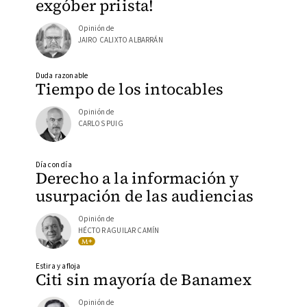
exgóber priista!
Opinión de
JAIRO CALIXTO ALBARRÁN
Duda razonable
Tiempo de los intocables
Opinión de
CARLOS PUIG
Día con día
Derecho a la información y
usurpación de las audiencias
Opinión de
HÉCTOR AGUILAR CAMÍN
Estira y afloja
Citi sin mayoría de Banamex
Opinión de