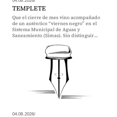
04.08.2026/
TEMPLETE
Que el cierre de mes vino acompañado
de un auténtico “viernes negro” en el
Sistema Municipal de Aguas y
Saneamiento (Simas). Sin distinguir
jerarquías ni trayectorias, la guadaña
anduvo suelta y las filas en la oficina de
Recursos Humanos parecieron
04.08.2026/